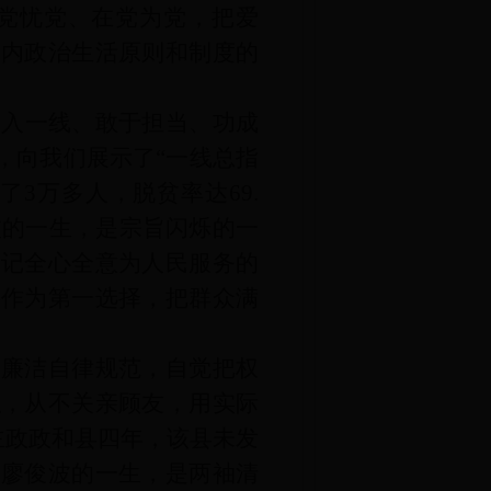
党忧党、在党为党，把爱
党内政治生活原则和制度的
深入一线、敢于担当、功成
，向我们展示了“一线总指
了3万多人，脱贫率达69.
波的一生，是宗旨闪烁的一
牢记全心全意为人民服务的
要作为第一选择，把群众满
部廉洁自律规范，自觉把权
私，从不关亲顾友，用实际
主政政和县四年，该县未发
。廖俊波的一生，是两袖清