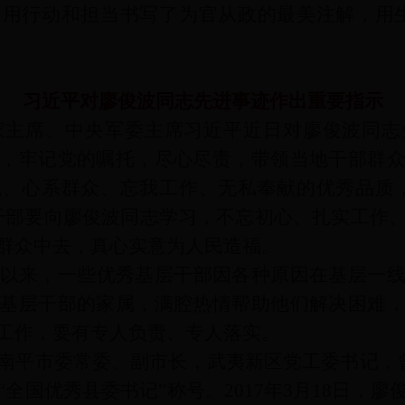
用行动和担当书写了为官从政的最美注解，用
习近平对廖俊波同志先进事迹作出重要指示
家主席、中央军委主席习近平近日对廖俊波同志
，牢记党的嘱托，尽心尽责，带领当地干部群
、心系群众、忘我工作、无私奉献的优秀品质
干部要向廖俊波同志学习，不忘初心、扎实工作
群众中去，真心实意为人民造福。
以来，一些优秀基层干部因各种原因在基层一
基层干部的家属，满腔热情帮助他们解决困难
工作，要有专人负责、专人落实。
南平市委常委、副市长，武夷新区党工委书记，曾
“全国优秀县委书记”称号。2017年3月18日，