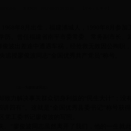
联合会 发表时间：2017-06-15 16:35:00 【字号：
大
中
小
】
968年8月出生，福建浦城人，1990年8月参加
学历。曾任福建省南平市委常委、常务副市长、
晚，廖俊波出差途中遭遇车祸，经抢救无效因公殉职，
共中央追授廖俊波同志“全国优秀共产党员”称号。
俊波同志）
却致力解决事关群众切身利益的“民生大计”；没
四讲四有”。这就是“全国优秀县委书记”称号获
区党工委书记廖俊波的写照。
失。”廖俊波同志虽然离开了我们，他的一生就