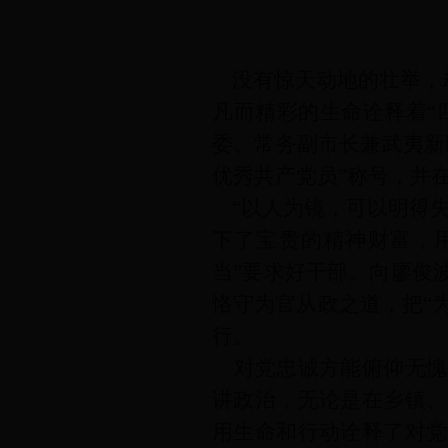
没有惊天动地的壮举，
凡而精彩的生命诠释着“
委、常务副市长兼武夷新
优秀共产党员”称号，并
“以人为镜，可以明得
下了宝贵的精神财富，
当”要求好干部。向廖俊
恪守为官从政之道，把“为
行。
对党忠诚方能俯仰无愧
讲政治，无论是在乡镇、
用生命和行动诠释了对党