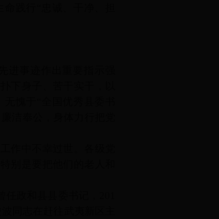
生命践行“忠诚、干净、担
先进事迹作出重要指示强
众扑下身子、苦干实干，以
，无愧于“全国优秀县委书
、廉洁奉公，身体力行把党
线工作中不幸过世。各级党
，特别是要把他们的老人和
任政和县县委书记，201
廖俊波同志在赶往武夷新区主