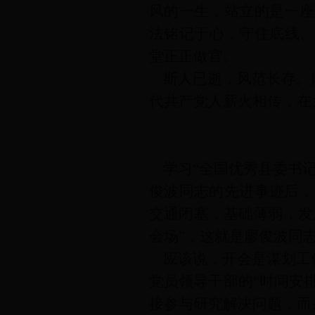
风的一生，站立的是一座
法铭记于心，守住底线、
堂正正做官。
斯人已逝，风范长存。
代共产党人薪火相传，在
学习“全国优秀县委书
俊波同志的先进事迹后，
交通闭塞，基础薄弱，发
会场”，这就是廖俊波同志
应该说，开会是谋划工
党员领导干部的“时间安排
接参与研究解决问题，而