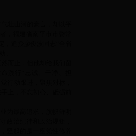
有气壮山河的豪言，却以平
得者，福建省南平市市委常
定，追授廖俊波同志“全省
动。
戛然而止，但他却给我们留
命践行“忠诚、干净、担
自觉行动跟进，聚焦对标，
握在手上，不忘初心、砥砺前
事业为最高追求，旗帜鲜明
严守政治纪律和政治规矩，
生，竖起的是一座党性修养