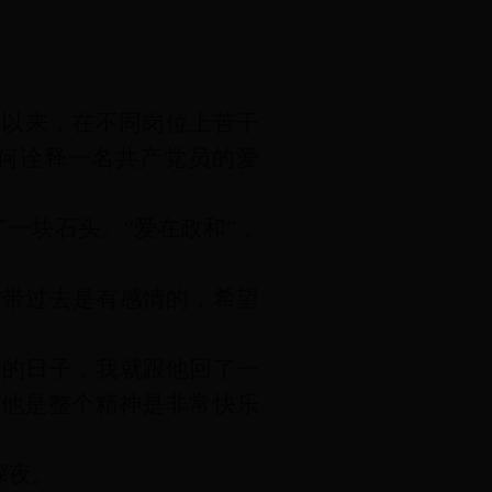
年以来，在不同岗位上苦干
何诠释一名共产党员的爱
一块石头。“爱在政和”，
方带过去是有感情的，希望
和的日子，我就跟他回了一
是他是整个精神是非常快乐
深夜。