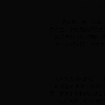
发布单位：三水区妇女
廖俊波，男，汉族，1
共产党，中央党校研究生
2017年3月18日傍
2017年6月6日，中
（左一为廖
没有惊天动地的壮举，
凡而精彩的生命诠释着“
委、常务副市长兼武夷新
“以人为镜，可以明得