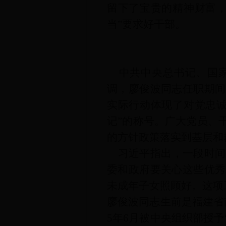
留下了宝贵的精神财富，
当”要求好干部。
中共中央总书记、国
调，廖俊波同志任职期间
实际行动体现了对党忠诚
记”的称号。广大党员、
的方针政策落实到基层和
习近平指出，一段时间
委和政府要关心这些优秀
未成年子女照顾好。这项
廖俊波同志生前是福建省
5年6月被中央组织部授予