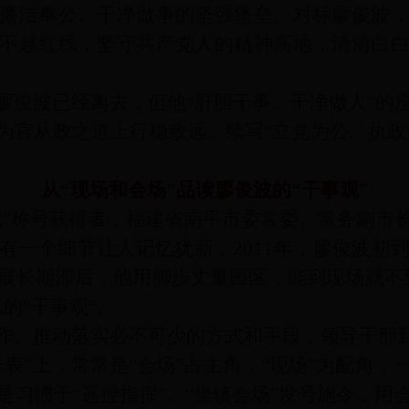
廉洁奉公、干净做事的坚强堡垒。对标廖俊波
不越红线，坚守共产党人的精神高地，清清白
廖俊波已经离去，但他“肝胆干事、干净做人”的
为官从政之道上行稳致远，续写“立党为公、执政
从“现场和会场”品读廖俊波的“干事观”
记”称号获得者，福建省南平市委常委、常务副市
有一个细节让人记忆犹新，2011年，廖俊波初
展长期滞后，他用脚步丈量园区，能到现场就不
的“干事观”。
作、推动落实必不可少的方式和手段，领导干部到
表”上，常常是“会场”占主角，“现场”为配角
是习惯于“遥控指挥”、“坐镇会场”发号施令，用