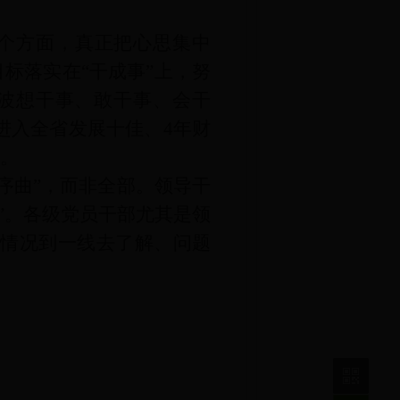
个方面，真正把心思集中
目标落实在“干成事”上，努
波想干事、敢干事、会干
进入全省发展十佳、4年财
绩。
“序曲”，而非全部。领导干
”。各级党员干部尤其是领
到情况到一线去了解、问题