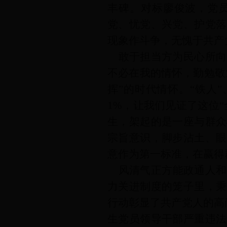
丰碑。对标廖俊波，党
党、忧党、兴党、护党落
现象作斗争，无愧于共产
敢于担当方为民心所向
不必在我的情怀，勤勉敬
挥”的时代情怀。“铁人”
1%，让我们见证了这位
生，架起的是一座与群众
宗旨意识，脚步沾土、眼
意作为第一标准，在赢得
风清气正方能政通人和
力关进制度的笼子里，秉
行动彰显了共产党人的高
生党员领导干部严重违法