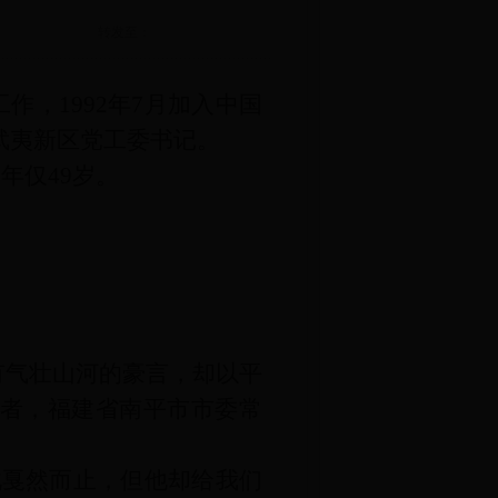
转发至：
工作，1992年7月加入中国
武夷新区党工委书记。
年仅49岁。
有气壮山河的豪言，却以平
得者，福建省南平市市委常
此戛然而止，但他却给我们