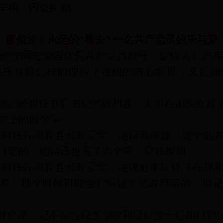
车祸，因公殉职。
廖俊波：永远的“樵夫” 一名共产党员的乐与爱
俊波同志全国优秀共产党员称号。这位入党25
快乐有着怎样的理解？在他的内心世界，又是如
他曾经担任县委书记的政和县，人们在街头立起了
本上的四个字。
 时任政和县县长黄爱华：他跟我说过，这个地
肯定的。他自己也写了四个字，爱在政和。
 时任政和县县长黄爱华：他说他非常怀念在政
着。那个时候可能会觉得这个地方挺苦的，但
叶金星，记不清曾经多少次和廖俊波一起加班到