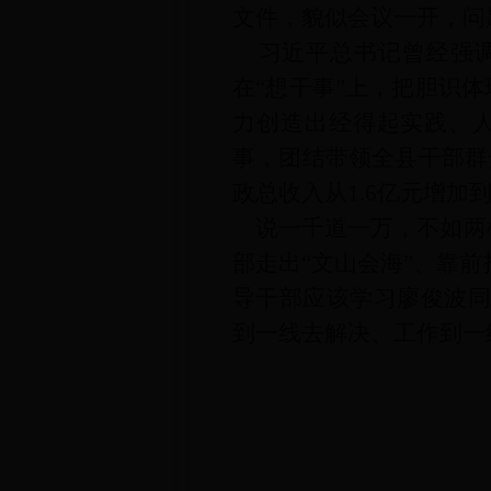
文件，貌似会议一开，问
习近平总书记曾经强
在“想干事”上，把胆识体
力创造出经得起实践、
事，团结带领全县干部群
政总收入从1.6亿元增加
说一千道一万，不如两横
部走出“文山会海”、靠
导干部应该学习廖俊波同
到一线去解决、工作到一