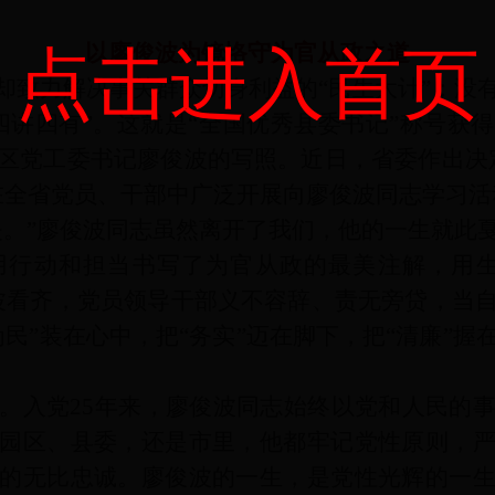
以廖俊波为镜恪守为官从政之道
点击进入首页
却致力解决事关群众切身利益的“民生大计”；没
四讲四有”。这就是“全国优秀县委书记”称号获
区党工委书记廖俊波的写照。近日，省委作出决
在全省党员、干部中广泛开展向廖俊波同志学习活
失。”廖俊波同志虽然离开了我们，他的一生就此
用行动和担当书写了为官从政的最美注解，用生
波看齐，党员领导干部义不容辞、责无旁贷，当
民”装在心中，把“务实”迈在脚下，把“清廉”
。入党25年来，廖俊波同志始终以党和人民的
园区、县委，还是市里，他都牢记党性原则，
的无比忠诚。廖俊波的一生，是党性光辉的一