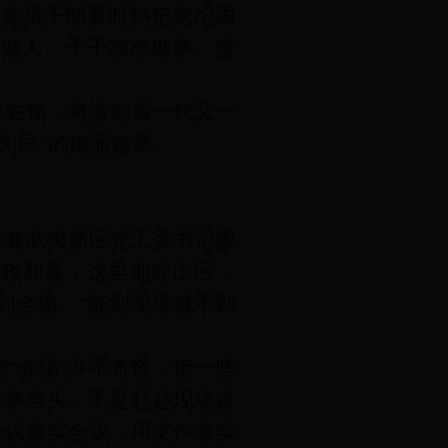
，党员干部要时刻把党纪国
白做人、干干净净做事、堂
座右铭，将激励着一代又一
为民”的绚丽篇章。
长兼武夷新区党工委书记廖
到政和县，这里地处山区，
到会场。“能到现场就不到
“会场”并不奇怪，但一些
，一事当头，不是赶赴现场直
会议落实会议，用文件落实