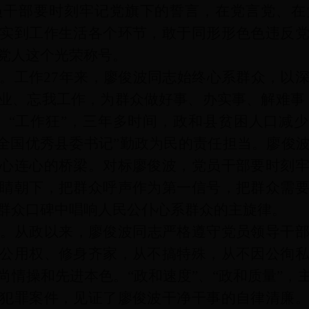
员干部要时刻牢记党旗下的誓言，在党言党、在
实到工作生活各个环节，敢于同形形色色违反
党人这个光荣称号。
。工作27年来，廖俊波同志始终心系群众，以
业、忘我工作，为群众做好事、办实事、解难事
、“工作狂”，三年多时间，政和县贫困人口减少
“全国优秀县委书记”勤政为民的责任担当。廖俊
心连心的桥梁。对标廖俊波，党员干部要时刻
睛朝下，把群众呼声作为第一信号，把群众需
群众口碑中唱响人民公仆心系群众的主旋律。
。从政以来，廖俊波同志严格遵守党员领导干
公用权、修身齐家，从不搞特殊，从不因公徇
尚情操和先进本色。“政和速度”、“政和质量”，
犯罪案件，见证了廖俊波干净干事的自律清廉