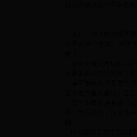
持召开会议途中不幸发生
近日，中共中央授予廖
实干的共产党员，对于
呢？
廖俊波因公殉职后，在
这是廖俊波曾经写在日历
南平市政和县县委书记
这个地方越来越好，这是
南平市政和县县委书记
条，我说是啊，痛并快乐
的。
时任政和县委办主任的