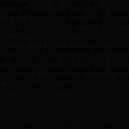
题就能破解；文件一发，工作就能落实。
调，要教育干部把求真务实体现到干事创业的各
现在“敢干事”上，把能力展现在“会干事”上，把
人民和历史检验的业绩。正是因为县委书记廖俊
众“撸起袖子加油干”，政和县才取得了两年首次
到4.9亿元、GDP等重要指标均实现翻番的可喜成
一竖一个“干”。会场里面研究决策只是“干”的
前指挥、现场办公才是推动各项决策落实的“金钥匙
志的“现场干事观”，能到现场就不到会场，做
线去推动、任务到一线去落实。
打印本页
关闭窗口
返回顶部