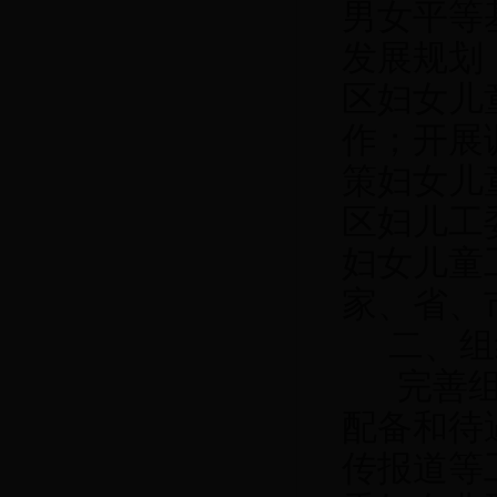
男女平等
发展规划
区妇女儿
作；开展
策妇女儿
区妇儿工
妇女儿童
家、省、
二、组
完善
配备和待
传报道等