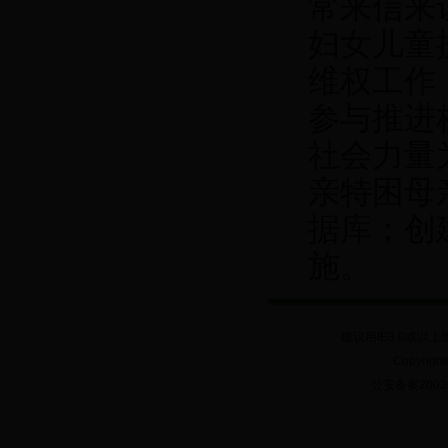
常来信来
妇女儿童
维权工作
参与推进
社会力量
亲特困母
据库；创
施。
建议用IE8.0或以上
Copyrig
公安备案20030