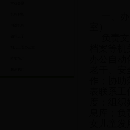
章程会徽
一、办
机构职能
室）
内设机构
负责文
领导班子
档案等机
妇儿工委办公室
办公自动
阵地简介
老干、安
联系我们
作；协助
表联系工
度；组织
息库；负
女儿童发