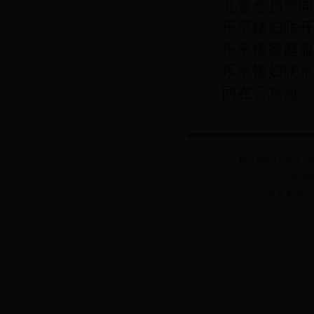
儿童会员导向
乐平镇妇联开
乐平镇家庭服
乐平镇妇联系
同在云东海，
困难家庭活动
建议用IE8.0或以上
Copyrig
公安备案20030