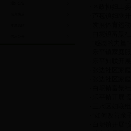
通知公告
区政协妇工委
设总结交流会
芦苞镇妇联开
信息快递
发展体育运动
年度总结
白坭镇富景社
丰小学2017
信息公开
“感恩的力量
释》专题讲座
乐平镇家庭服
座
乐平妇联开展
动
张边社区家庭
张边社区家庭
子游
白坭镇富景社
向越野活动
乐平镇开展“
题讲座
三水区妇联组
“如何改善亲
白坭镇开展“
幼儿园教育专