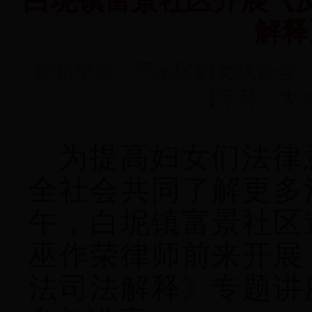
白坭镇富景社区开展《
解释
发布单位：三水区妇女联合会 发表
【字号：
大
为提高妇女
们
法律
全社会共同
了解更多
午，
白坭镇富景社区
巫作荣律师前来
开展
法司法解释》
专题讲