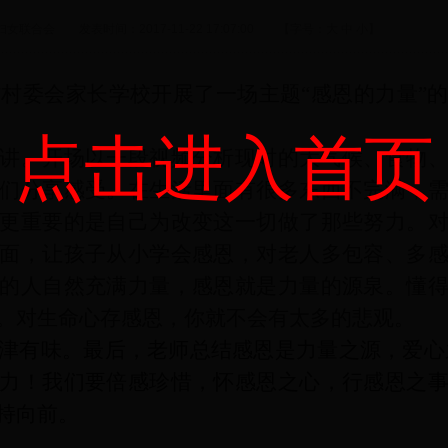
联合会 发表时间：2017-11-22 17:07:00 【字号：
大
中
小
】
村委会家长学校开展了一场主题“感恩的力量”
点击进入首页
讲。开场以一段视频分析现时的大气候、食物
们分享感受。在生活里面有很多东西不完满，
更重要的是自己为改变这一切做了那些努力。
面，让孩子从小学会感恩，对老人多包容、多
的人自然充满力量，感恩就是力量的源泉。懂
。对生命心存感恩，你就不会有太多的悲观。
津有味。最后，老师总结感恩是力量之源，爱心
力！我们要倍感珍惜，怀感恩之心，行感恩之
持
向前。