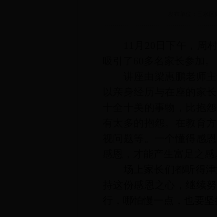
发布单位：三水区妇女
11月
20
日下午，周村
吸引了60多名家长参加。
讲座由梁惠鹏老师主
以亲身经历与在座的家长
十全十美的事物，比抱怨
有太多的抱怨。在教育方
视问题等。一个懂得感恩
感恩，才能产生富足之感
场上家长们都听得津
持这份感恩之心，继续努
行，哪怕慢一点，也要
坚