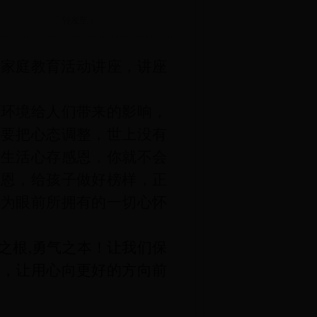
转发至：
的家庭教育活动讲座
，
讲座
、环境给人们带来的影响，
需要把心态调整，世上没有
对生活心存感恩，你就不会
感恩，给孩子做好榜样，正
得为眼前所拥有的一切心怀
之根,勇气之本！让我们保
事，让用心向更好的方向前