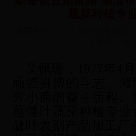
勤奋创业拓富路 倾情
蔬菜种植专业
发布单位：三水区妇女联合会 发表
【字号：
大
吴佩珊，1977年
顽强拼博的斗志、倾
奔小康的奋斗历程。
苞健叶蔬菜种植专业
健叶农副产品加工厂