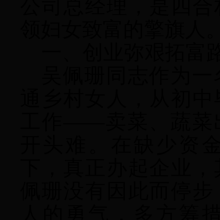
公司总经理
，是四合
领妇女致富的擎旗人
一、创业弥艰拓富
吴佩珊同志作为一
通乡村女人，从初中
工作
——
卖菜、蔬菜
开头难。在缺少资
下，真正办起企业，
佩珊没有因此而停步
人的勇气，多方筹