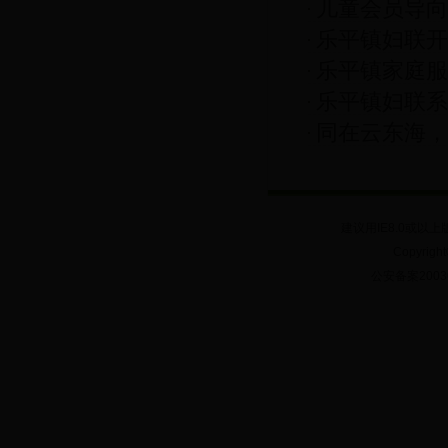
儿童会员导向
乐平镇妇联开
乐平镇家庭服
乐平镇妇联系
同在云东海，
困难家庭活动
建议用IE8.0或以上
Copyrig
公安备案20030