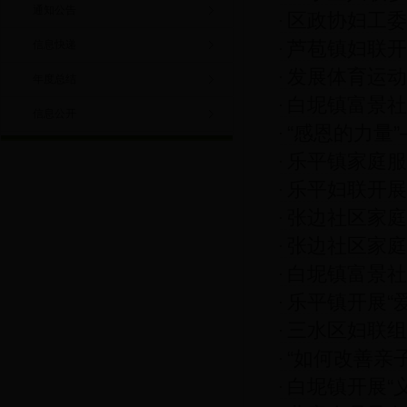
通知公告
区政协妇工委
设总结交流会
芦苞镇妇联开
信息快递
发展体育运动
年度总结
白坭镇富景社
丰小学2017
信息公开
“感恩的力量
释》专题讲座
乐平镇家庭服
座
乐平妇联开展
动
张边社区家庭
张边社区家庭
子游
白坭镇富景社
向越野活动
乐平镇开展“
题讲座
三水区妇联组
“如何改善亲
白坭镇开展“
幼儿园教育专