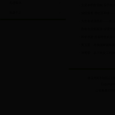
先进集体
立足本职作贡献 乐于助
先进个人
倾情服务 谱社区和谐—
为生命涂满色彩——佛山
勤奋创业拓富路 倾情帮
科学求新 发展特色农业
黄玉英：再摘国家级殊荣
谭秀荣：从下岗女工到身
建议用IE8.0或以上
Copyrig
公安备案20030