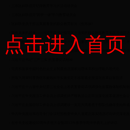
三水区妇联召开纪律教育学习月活动动员会
三水区妇联召开“两学一做”学习教育动员会
区妇联党员干部认真观看党的群众教育影片《焦裕禄》
面向未来的赶考——习近平总书记指导河北省党的群众路线教育实践活动回访
点击进入首页
中央党的群众路线教育实践活动领导小组通知要求：认真学习贯彻习近平兰考调研
关于认真学习贯彻习近平总书记在兰考县调研指导党的群众路线教育实践活动时重
习近平总书记“三严三实”的重要讲话精神
完善和发展中国特色社会主义制度推进国家治理体系和治理能力现代化
把握大局审时度势统筹兼顾科学实施坚定不移朝着全面深化改革目标前进
习近平在十八届中央纪委三次全会上发表重要讲话强调强化反腐败体制机制创新和
习近平在中央政法工作会议上强调坚持严格执法公正司法深化改革促进社会公平正
习近平在全国组织工作会议上强调建设一支宏大高素质干部队伍确保党始终成为坚
中共中央政治局召开专门会议对照检查中央八项规定落实情况讨论研究深化改进作
在中央党校建校80周年庆祝大会暨2013年春季学期开学典礼上的讲话