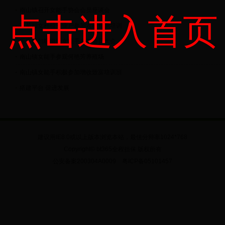
南山镇召开女能手协会会员座谈会
点击进入首页
芦苞妇女种植专业户参加农科知识培训
乐平镇妇联组织女能手参加会员大会
南山镇女能手参观何艳芳养殖场
南山镇女能手积极参加增收致富培训班
搭建平台 促进发展
建议用IE8.0或以上版本浏览本站，最佳分辩率1024*768
Copyright© bt365全程担保 版权所有
公安备案200304A0009 粤ICP备05101457