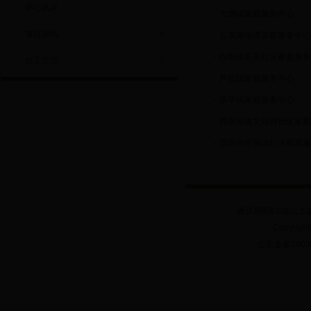
中心风采
大塘镇家庭服务中心
项目资讯
云东海街道家庭服务中心
白坭镇富景社区家庭服务
社工交流
芦苞镇家庭服务中心
乐平镇家庭服务中心
西南街道文锋西社区家庭
西南街道张边社区家庭服
建议用IE8.0或以上
Copyrig
公安备案20030