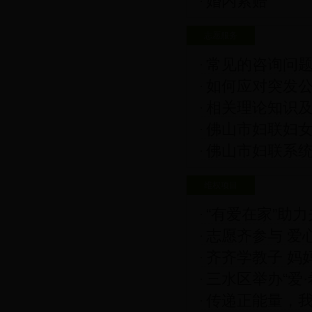
婚内索赔
志愿服务
常见的咨询问
如何应对突发
相关理论知识
佛山市妇联妇
佛山市妇联系
南
维权项目
“有爱在家”助
志愿齐参与 爱
开展特色项目之
齐齐学教子 妈
三水区举办“爱
传递正能量，我