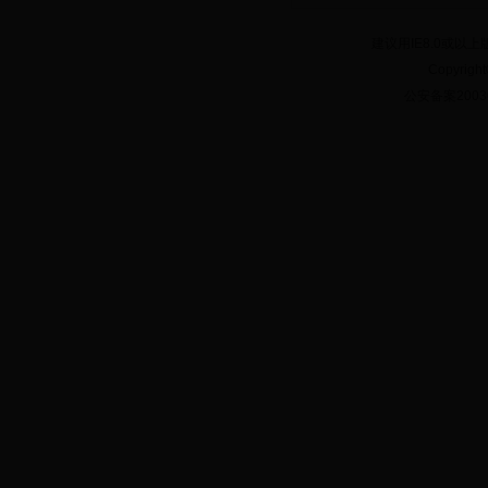
串珠活动
建议用IE8.0或以上
Copyrig
公安备案20030