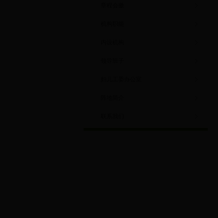
章程会徽
机构职能
内设机构
领导班子
妇儿工委办公室
阵地简介
联系我们