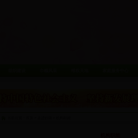
组织建设
巾帼风采
维权天地
家庭服务中心
当前位置：
首页
>
走进妇联
>
机构职能
机构职能