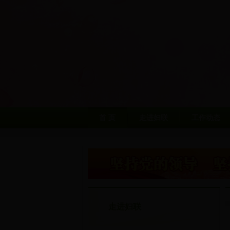
首 页
走进妇联
工作动态
走进妇联