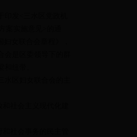
于印发<三水区党政机
方案实施意见>的通
华全国妇女联合会章程》，
合会是区委领导下的群
梁和纽带。
三水区妇女联合会的主
放和社会主义现代化建
府和社会事务的民主管