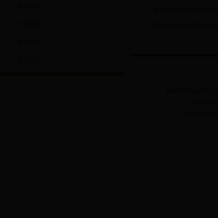
通知公告
区妇联2012年政府信息
信息快递
佛山市三水区妇联政务公
年度总结
信息公开
建议用IE8.0或以上
Copyrig
公安备案20030