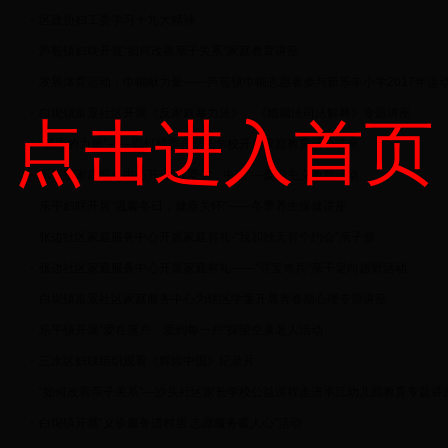
区政协妇工委学习十九大精神
芦苞镇妇联开展“如何改善亲子关系”家庭教育讲座
发展体育运动，巾帼献力量——芦苞镇巾帼志愿者参与新乐丰小学2017年运
白坭镇富景社区开展《反家庭暴力法》、《婚姻法司法解释》专题讲座
点击进入首页
“感恩的力量”——周村村委会家长学校开展家庭教育活动讲座
乐平镇家庭服务中心开展“我爱你，中国”—爱国主义教育活动
乐平妇联开展“温馨冬日，健康关怀”——冬季养生保健讲座
张边社区家庭服务中心开展家庭有礼-“我和秋天有个约会”亲子游
张边社区家庭服务中心开展家庭有礼——“寻宝奇兵”亲子定向越野活动
白坭镇富景社区家庭服务中心为辖区学童开展青春期心理专题讲座
乐平镇开展“爱在落户、爱到每一户”探望空巢老人活动
三水区妇联组织观看《辉煌中国》纪录片
“如何改善亲子关系”—沙头社区家长学校公益课程走进半江幼儿园教育专题讲
白坭镇开展“义诊服务进村居 志愿服务暖人心”活动