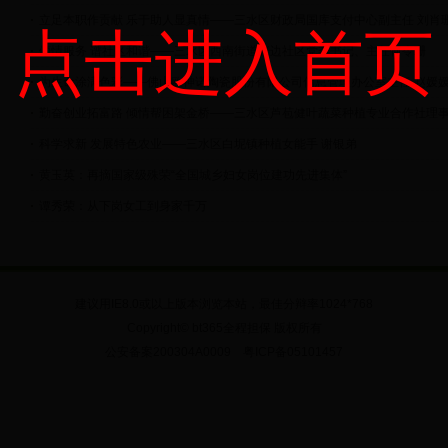
立足本职作贡献 乐于助人显真情——三水区财政局国库支付中心副主任 刘肖
点击进入首页
倾情服务 谱社区和谐——三水区西南街道张边社区党委书记、主任何令珊
为生命涂满色彩——佛山欧神诺陶瓷股份有限公司信息管理办公室主任 赵媛
勤奋创业拓富路 倾情帮困架金桥——三水区芦苞健叶蔬菜种植专业合作社理事
科学求新 发展特色农业——三水区白坭镇种植女能手 谢银弟
黄玉英：再摘国家级殊荣“全国城乡妇女岗位建功先进集体”
谭秀荣：从下岗女工到身家千万
建议用IE8.0或以上版本浏览本站，最佳分辩率1024*768
Copyright© bt365全程担保 版权所有
公安备案200304A0009 粤ICP备05101457