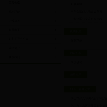
章程会徽
妇联会徽
中华全国妇女联合会章程
机构职能
中华全国妇女联合会章程
内设机构
领导班子
机构职能
妇儿工委办公室
妇联职能
阵地简介
内设机构
联系我们
内设机构
领导班子
妇儿工委办公室
佛山市妇女“两癌”医疗救助
佛山市三水区开展国家免费