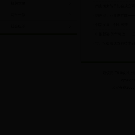
机关党建
南山镇女能手协会成立两
两学一做
她创业，花开别样红——
创新发展 创业求变——
社会组织
巾帼新姿 芳华绽放——
市、区妇联送农科技术到
建议用IE8.0或以上
Copyrig
公安备案20030