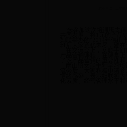
发布单位：三水区妇女
“来参加这次培训班太值
共同发展，将
1
元的产品
妇联举办的“
2014
年佛山
班后大家意犹未尽，聚在
在交流会上，女能手们
产品营销课程，在课堂上
了农产品营销的重要性和
南山镇女能手对学习培
流会后，大家积极申请参
情绪感染，表示妇联将为
化素质、经营管理水平和