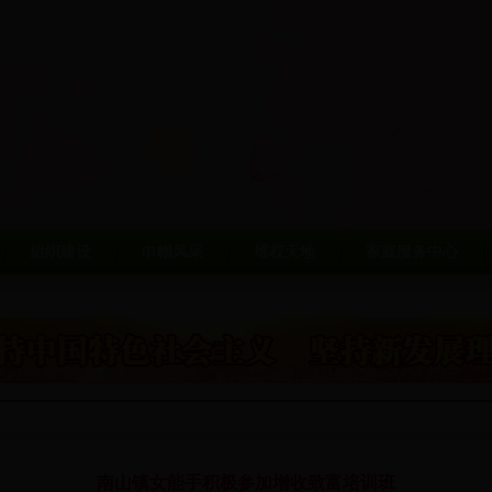
组织建设
巾帼风采
维权天地
家庭服务中心
南山镇女能手积极参加增收致富培训班