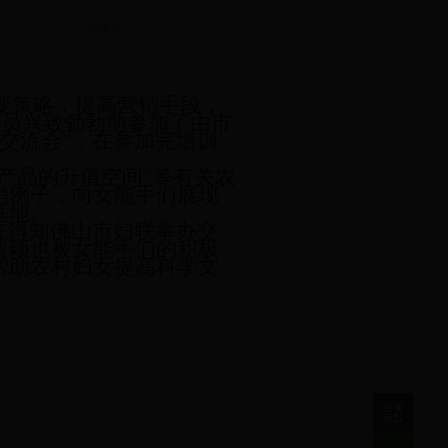
转发至：
变策略，提高营销手段，
会员兴致勃勃地参加了由市
交流会”，在参加完培训
农产品的升值空间”等有关农
销例子，向女能手们展现
基地。
在得知
佛山市妇联举办交
曾颖也被女能手们的积极
帮助农村妇女提高科学文