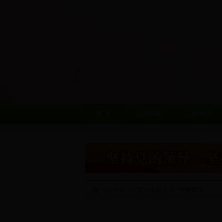
首 页
走进妇联
工作动态
当前位置：
首页
>
专题活动
>
增收致富