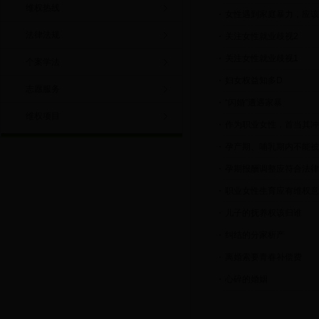
维权热线
女性遇到家庭暴力，应该
法律法规
关注女性就业歧视2
关注女性就业歧视1
个案学法
妇女权益知多D
志愿服务
“闪婚”遭遇家暴
维权项目
作为职业女性，首当其冲
孕产期、哺乳期内不能被
孕期报酬调整应符合法律
职业女性生育应有维权意
儿子的抚养权该归谁
纠结的分家析产
离婚索要青春补偿费
心碎的婚姻