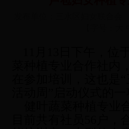
芦苞妇女种植专
发布单位：三水区妇女联合会 发表
【字号：
大
11
月
13
日
下午，位
菜种植专业合作社内
在参加培训，这也是“
活动周”启动仪式的一
健叶蔬菜种植专业
目前共有社员
56
户，