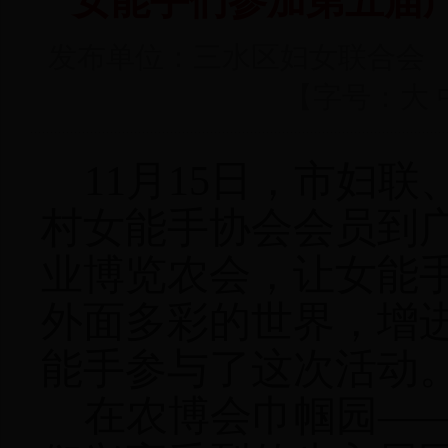
女能手们参加第五届
发布单位：三水区妇女联合会 发表
【字号：
大
11
月
15
日
，市妇联
村女能手协会会员到
业博览农会，让女能
外面多彩的世界，增
能手参与了这次活动
在农博会巾帼园—