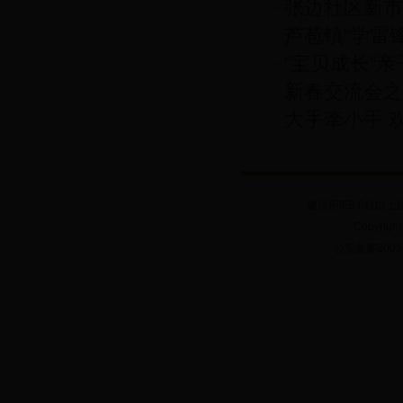
张边社区新市
活动
芦苞镇“学雷
“宝贝成长”
新春交流会之
大手牵小手 
建议用IE8.0或以上
Copyrig
公安备案20030