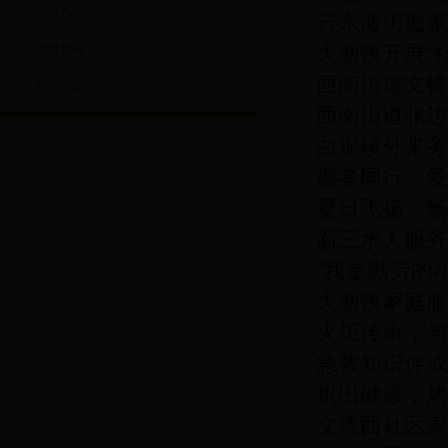
中心风采
云东海街道家
大塘镇开展“
项目资讯
西南街道文锋
社工交流
西南街道张边
白坭镇外来务
运动会
愿者同行，爱
夏日飞扬，畅
亲河志愿活动
新三水人服务
“我是勤劳的
大塘镇家庭服
火炬传承，与
急救知识伴成
烘出健康，烤
文锋西社区家